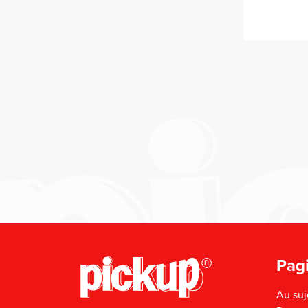
Pagi
Au suj