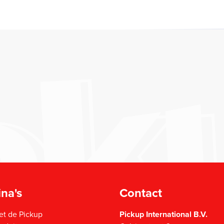
na's
Contact
et de Pickup
Pickup International B.V.