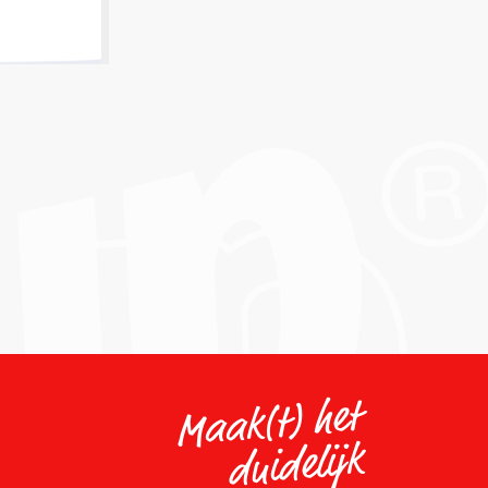
Maak(t) het
duidelijk